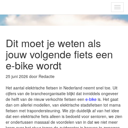
Fietsoplaadpunten.be
Toggl
navig
Dit moet je weten als
jouw volgende fiets een
e-bike wordt
25 juni 2026 door Redactie
Het aantal elektrische fietsen in Nederland neemt snel toe. Uit
cijfers van de brancheorganisatie blijkt dat inmiddels ongeveer
de helft van de nieuw verkochte fietsen een
e-bike
is. Het gaat
dan om allerlei modellen, van elektrische stadsfietsen tot mama
fietsen met trapondersteuning. We zijn duidelijk af van het idee
dat een elektrische fiets alleen is bedoeld voor senioren, we zien
er ondertussen massaal de voordelen van in dat we niet meer
krom over het stuur tegen de zuidwester in hoeven te zwoegen.