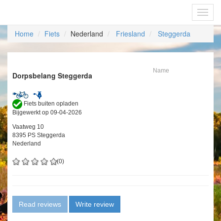
Fietsoplaadpunten.be
Toggl
navig
Home
Fiets
Nederland
Friesland
Steggerda
Name
Dorpsbelang Steggerda
Fiets buiten opladen
Bijgewerkt op 09-04-2026
Vaatweg 10
8395 PS Steggerda
Nederland
(0)
Read reviews
Write review