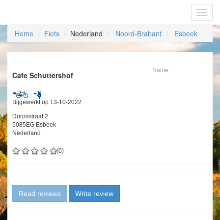
Fietsoplaadpunten.be
Toggl
navig
Home
Fiets
Nederland
Noord-Brabant
Esbeek
Name
Cafe Schuttershof
Bijgewerkt op 13-10-2022
Dorpsstraat 2
5085EG Esbeek
Nederland
(0)
Read reviews
Write review