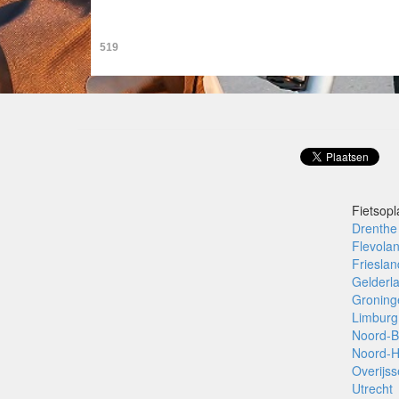
519
Fietsopl
Drenthe
Flevola
Frieslan
Gelderl
Groning
Limburg
Noord-B
Noord-H
Overijss
Utrecht