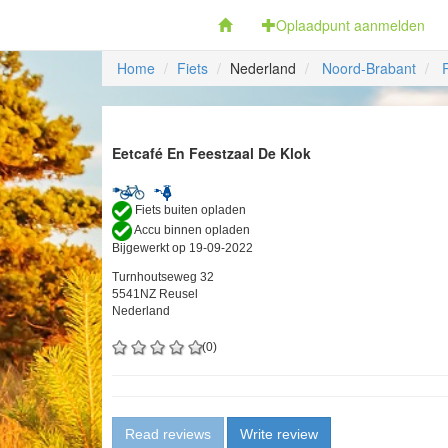
Fietsoplaadpunten.be
Oplaadpunt aanmelden
Home
Fiets
Nederland
Noord-Brabant
Eetcafé En Feestzaal De Klok
Fiets buiten opladen
Accu binnen opladen
Bijgewerkt op 19-09-2022
Turnhoutseweg 32
5541NZ Reusel
Nederland
(0)
Read reviews
Write review