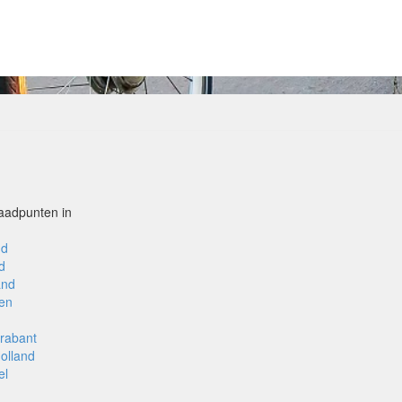
aadpunten in
nd
d
and
en
rabant
olland
el