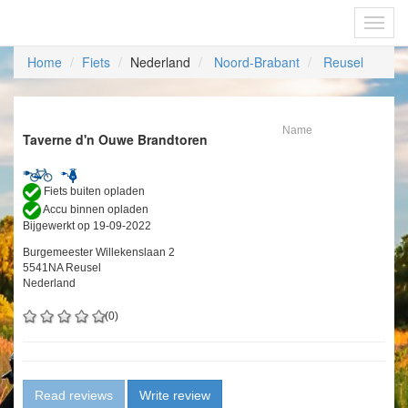
Fietsoplaadpunten.be
Toggl
navig
Home
Fiets
Nederland
Noord-Brabant
Reusel
Name
Taverne d'n Ouwe Brandtoren
Fiets buiten opladen
Accu binnen opladen
Bijgewerkt op 19-09-2022
Burgemeester Willekenslaan 2
5541NA Reusel
Nederland
(0)
Read reviews
Write review