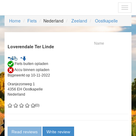
Fietsoplaadpunten.be
Toggl
navig
Home
Fiets
Nederland
Zeeland
Oostkapelle
Name
Loverendale Ter Linde
Fiets buiten opladen
Accu binnen opladen
Bijgewerkt op 10-11-2022
Oranjezonweg 1
4356 EH Oostkapelle
Nederland
(0)
Read reviews
Write review