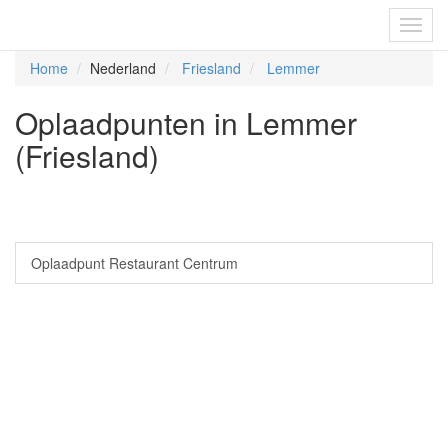
Fietsoplaadpunten.be
Toggl
navig
Home
Nederland
Friesland
Lemmer
Oplaadpunten in Lemmer
(Friesland)
Oplaadpunt Restaurant Centrum