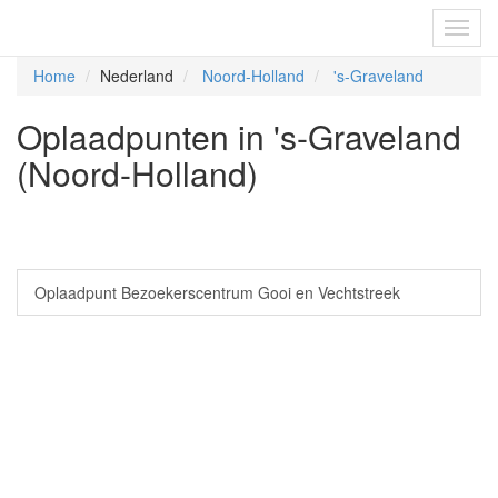
Fietsoplaadpunten.be
Toggl
navig
Home
Nederland
Noord-Holland
's-Graveland
Oplaadpunten in 's-Graveland
(Noord-Holland)
Oplaadpunt Bezoekerscentrum Gooi en Vechtstreek