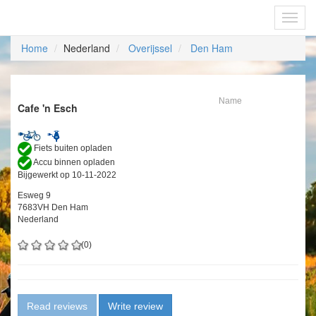
Fietsoplaadpunten.be
Toggl
navig
Home
Nederland
Overijssel
Den Ham
Name
Cafe 'n Esch
Fiets buiten opladen
Accu binnen opladen
Bijgewerkt op 10-11-2022
Esweg 9
7683VH Den Ham
Nederland
(0)
Read reviews
Write review