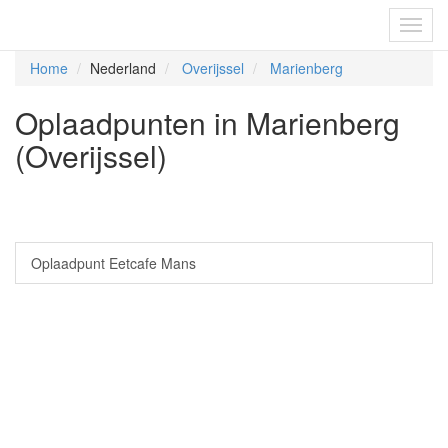
Fietsoplaadpunten.be
Toggl
navig
Home
Nederland
Overijssel
Marienberg
Oplaadpunten in Marienberg
(Overijssel)
Oplaadpunt Eetcafe Mans