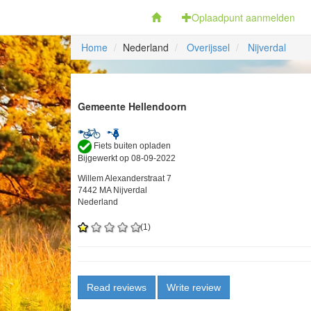
Fietsoplaadpunten.be
Oplaadpunt aanmelden
Home
Nederland
Overijssel
Nijverdal
Gemeente Hellendoorn
Fiets buiten opladen
Bijgewerkt op 08-09-2022
Willem Alexanderstraat 7
7442 MA Nijverdal
Nederland
(1)
Read reviews
Write review