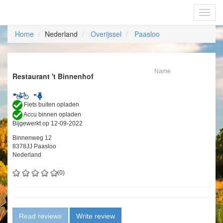
Fietsoplaadpunten.be
Toggl
navig
Home
Nederland
Overijssel
Paasloo
Name
Restaurant 't Binnenhof
Fiets buiten opladen
Accu binnen opladen
Bijgewerkt op 12-09-2022
Binnenweg 12
8378JJ Paasloo
Nederland
(0)
Read reviews
Write review