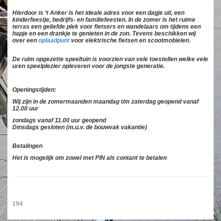
Hierdoor is ‘t Anker is het ideale adres voor een dagje uit, een
kinderfeestje, bedrijfs- en familiefeesten. In de zomer is het ruime
terras een geliefde plek voor fietsers en wandelaars om tijdens een
hapje en een drankje te genieten in de zon. Tevens beschikken wij
over een
oplaadpunt
voor elektrische fietsen en scootmobielen.
De ruim opgezette speeltuin is voorzien van vele toestellen welke vele
uren speelplezier opleveren voor de jongste generatie.
Openingstijden:
Wij zijn in de zomermaanden maandag t/m zaterdag geopend vanaf
12.00 uur
zondags vanaf 11.00 uur geopend
Dinsdags gesloten (m.u.v. de bouwvak vakantie)
Betalingen
Het is mogelijk om zowel met PIN als contant te betalen
194