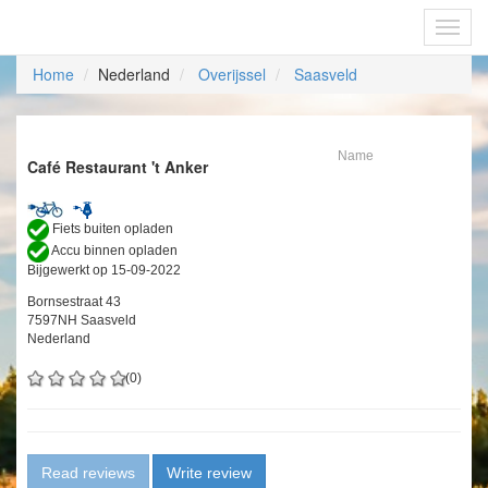
Fietsoplaadpunten.be
Toggl
navig
Home
Nederland
Overijssel
Saasveld
Name
Café Restaurant 't Anker
Fiets buiten opladen
Accu binnen opladen
Bijgewerkt op 15-09-2022
Bornsestraat 43
7597NH Saasveld
Nederland
(0)
Read reviews
Write review