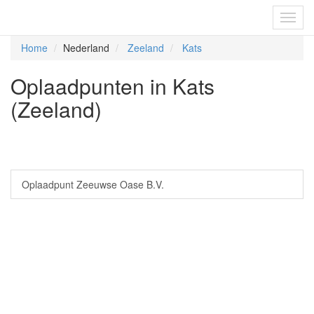
Fietsoplaadpunten.be
Toggl
navig
Home
Nederland
Zeeland
Kats
Oplaadpunten in Kats
(Zeeland)
Oplaadpunt Zeeuwse Oase B.V.