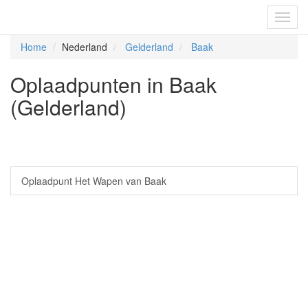
Fietsoplaadpunten.be
Toggl
navig
Home
Nederland
Gelderland
Baak
Oplaadpunten in Baak
(Gelderland)
Oplaadpunt Het Wapen van Baak