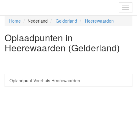
Fietsoplaadpunten.be
Toggl
navig
Home
Nederland
Gelderland
Heerewaarden
Oplaadpunten in
Heerewaarden (Gelderland)
Oplaadpunt Veerhuis Heerewaarden