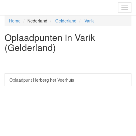
Fietsoplaadpunten.be
Toggl
navig
Home
Nederland
Gelderland
Varik
Oplaadpunten in Varik
(Gelderland)
Oplaadpunt Herberg het Veerhuis