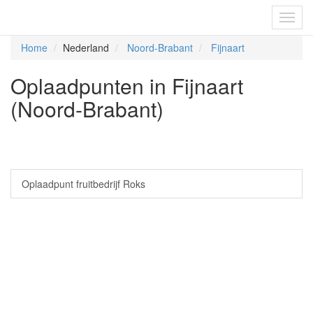
Fietsoplaadpunten.be
Toggl
navig
Home
Nederland
Noord-Brabant
Fijnaart
Oplaadpunten in Fijnaart
(Noord-Brabant)
Oplaadpunt fruitbedrijf Roks