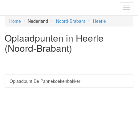
Fietsoplaadpunten.be
Toggl
navig
Home
Nederland
Noord-Brabant
Heerle
Oplaadpunten in Heerle
(Noord-Brabant)
Oplaadpunt De Pannekoekenbakker