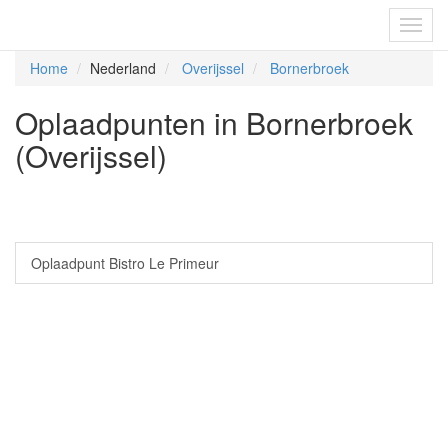
Fietsoplaadpunten.be
Toggl
navig
Home
Nederland
Overijssel
Bornerbroek
Oplaadpunten in Bornerbroek
(Overijssel)
Oplaadpunt Bistro Le Primeur