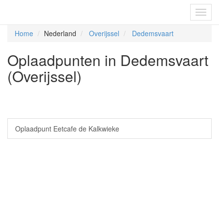
Fietsoplaadpunten.be
Toggl
navig
Home
Nederland
Overijssel
Dedemsvaart
Oplaadpunten in Dedemsvaart
(Overijssel)
Oplaadpunt Eetcafe de Kalkwieke