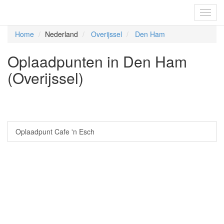
Fietsoplaadpunten.be
Toggl
navig
Home
Nederland
Overijssel
Den Ham
Oplaadpunten in Den Ham
(Overijssel)
Oplaadpunt Cafe 'n Esch