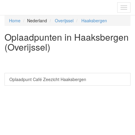
Fietsoplaadpunten.be
Toggl
navig
Home
Nederland
Overijssel
Haaksbergen
Oplaadpunten in Haaksbergen
(Overijssel)
Oplaadpunt Café Zeezicht Haaksbergen