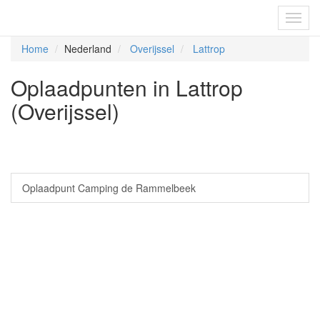
Fietsoplaadpunten.be
Toggl
navig
Home
Nederland
Overijssel
Lattrop
Oplaadpunten in Lattrop
(Overijssel)
Oplaadpunt Camping de Rammelbeek