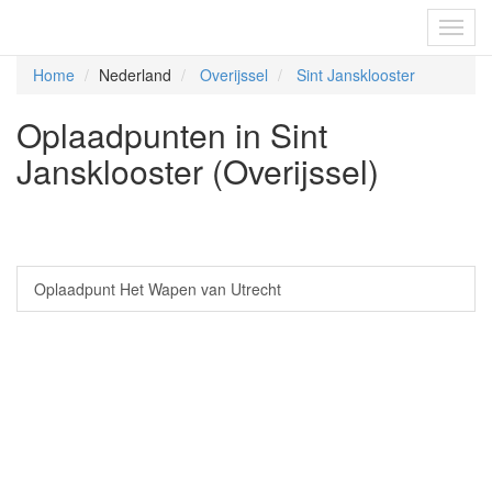
Fietsoplaadpunten.be
Toggl
navig
Home
Nederland
Overijssel
Sint Jansklooster
Oplaadpunten in Sint
Jansklooster (Overijssel)
Oplaadpunt Het Wapen van Utrecht