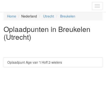
Fietsoplaadpunten.be
Toggl
navig
Home
Nederland
Utrecht
Breukelen
Oplaadpunten in Breukelen
(Utrecht)
Oplaadpunt Age van 't Hoff 2-wielers