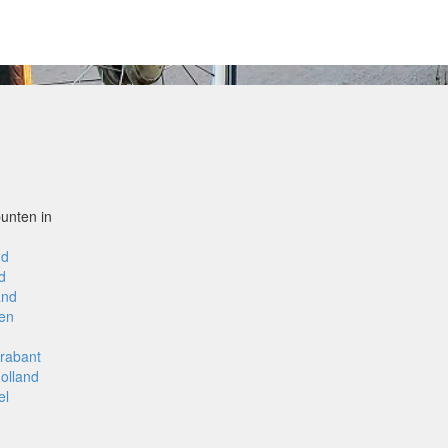
unten in
nd
d
and
en
rabant
olland
el