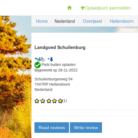
Fietsoplaadpunten.be
Oplaadpunt aanmelden
Home
Nederland
Overijssel
Hellendoorn
Landgoed Schuilenburg
Fiets buiten opladen
Bijgewerkt op 28-11-2022
Schuilenburgerweg 54
7447RP Hellendoorn
Nederland
(1)
Read reviews
Write review