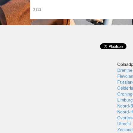
2113
Oplaadp
Drenthe
Flevola
Frieslan
Gelderl
Groning
Limburg
Noord-B
Noord-H
Overijss
Utrecht
Zeeland